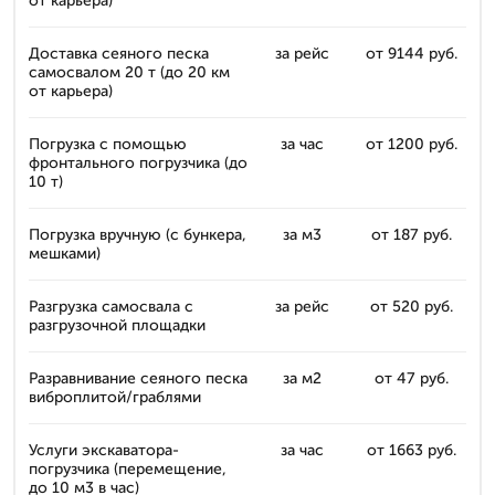
от карьера)
Доставка сеяного песка
за рейс
от 9144 руб.
самосвалом 20 т (до 20 км
от карьера)
Погрузка с помощью
за час
от 1200 руб.
фронтального погрузчика (до
10 т)
Погрузка вручную (с бункера,
за м3
от 187 руб.
мешками)
Разгрузка самосвала с
за рейс
от 520 руб.
разгрузочной площадки
Разравнивание сеяного песка
за м2
от 47 руб.
виброплитой/граблями
Услуги экскаватора-
за час
от 1663 руб.
погрузчика (перемещение,
до 10 м3 в час)