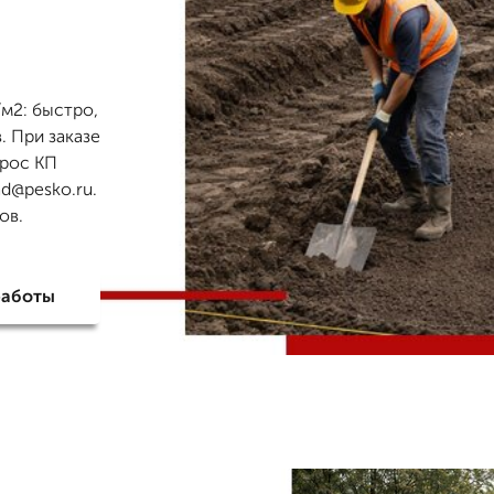
/м2: быстро,
. При заказе
прос КП
d@pesko.ru.
ов.
работы