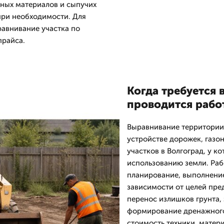
дных материалов и сыпучих
при необходимости. Для
авнивание участка по
прайса.
Когда требуется 
проводится рабо
Выравнивание территории 
устройстве дорожек, газо
участков в Волгоград, у к
использованию земли. Рабо
планирование, выполнение
зависимости от целей пре
перенос излишков грунта,
формирование дренажного 
стоимость техники, матер