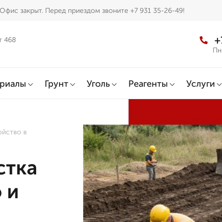
Офис закрыт. Перед приездом звоните +7 931 35-26-49!
+
т 468
Пн
ериалы
Грунт
Уголь
Реагенты
Услуги
ойство в
стка
 и