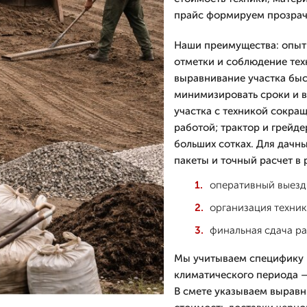
прайс формируем прозрач
Наши преимущества: опытн
отметки и соблюдение тех
выравнивание участка быс
минимизировать сроки и в
участка с техникой сокра
работой; трактор и грейд
больших сотках. Для дачн
пакеты и точный расчет в 
оперативный выезд 
организация техник
финальная сдача ра
Мы учитываем специфику г
климатического периода —
В смете указываем выравни