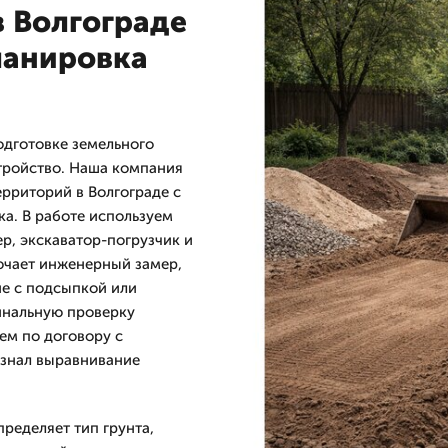
в Волгограде
ланировка
одготовке земельного
стройство. Наша компания
рриторий в Волгограде с
ка. В работе используем
ер, экскаватор-погрузчик и
лючает инженерный замер,
ие с подсыпкой или
инальную проверку
ем по договору с
 знал выравнивание
ределяет тип грунта,